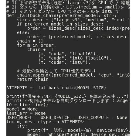
# 1) まず希望モデル(既定: large-v3)を GPU で / 精度を
# 2) ダメなら 1段階小さいモデル(medium → small)を GPU
# 3) それでもダメなら CPU でそのモデルを int8 で

def _fallback_chain(preferred_model: str):

    sizes_desc = ["large-v3", "medium", "small"]

    if preferred_model in sizes_desc:

        order = sizes_desc[sizes_desc.index(prefer
    else:

        order = [preferred_model] + sizes_de
    chain = []

    for m in order:

        chain += [

            (m, "cuda", "float16"),

            (m, "cuda", "int8_float16"),

            (m, "cuda", "int8"),

        ]

    # 最後の保険として CPU(優先モデル)

    chain.append((preferred_model, "cpu", "int8"))
    return chain

ATTEMPTS = _fallback_chain(MODEL_SIZE)

print(f"優先モデル: {MODEL_SIZE} を読み込み中...")

print("※初回はモデルを自動ダウンロードします (large-v3 は約3
t0 = time.time()

model = None

last_err = None

USED_MODEL = USED_DEVICE = USED_COMPUTE = None

for m, dev, ctype in ATTEMPTS:

    try:

        print(f"  試行: model={m}, device={dev}, co
        model = WhisperModel(m, device=dev, comput