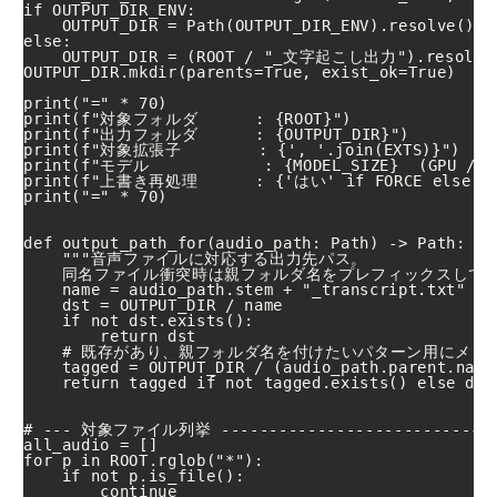
if OUTPUT_DIR_ENV:

    OUTPUT_DIR = Path(OUTPUT_DIR_ENV).resolve()

else:

    OUTPUT_DIR = (ROOT / "_文字起こし出力").resolve(
OUTPUT_DIR.mkdir(parents=True, exist_ok=True)

print("=" * 70)

print(f"対象フォルダ      : {ROOT}")

print(f"出力フォルダ      : {OUTPUT_DIR}")

print(f"対象拡張子        : {', '.join(EXTS)}")

print(f"モデル            : {MODEL_SIZE}  (GPU / CU
print(f"上書き再処理      : {'はい' if FORCE els
print("=" * 70)

def output_path_for(audio_path: Path) -> Path:

    """音声ファイルに対応する出力先パス。

    同名ファイル衝突時は親フォルダ名をプレフィックスして回避
    name = audio_path.stem + "_transcript.txt"

    dst = OUTPUT_DIR / name

    if not dst.exists():

        return dst

    # 既存があり、親フォルダ名を付けたいパターン用にメタ
    tagged = OUTPUT_DIR / (audio_path.parent.name 
    return tagged if not tagged.exists() e
# --- 対象ファイル列挙 -------------------------------
all_audio = []

for p in ROOT.rglob("*"):

    if not p.is_file():

        continue
