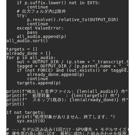
    if p.suffix.lower() not in EXTS:

        continue

    # 出力フォルダ内は除外

    try:

        p.resolve().relative_to(OUTPUT_DIR)

        continue

    except ValueError:

        pass

    all_audio.append(p)

all_audio.sort()

targets = []

already_done = []

for p in all_audio:

    out = OUTPUT_DIR / (p.stem + "_transcript.txt"
    tagged = OUTPUT_DIR / (p.parent.name + "__" +
    if (not FORCE) and (out.exists() or tagged.exi
        already_done.append(p)

        continue

    targets.append(p)

print(f"検出した音声ファイル: {len(all_audio)} 件")

print(f"  処理対象      : {len(targets)} 件")

print(f"  スキップ(既存): {len(already_done)} 件")

print()

if not targets:

    print("処理対象がありません。終了します。")

    sys.exit(0)

# --- モデル読み込み(1回だけ・GPU優先 + モデルサイズも自
# 優先度の高い順に試す。最初に成功した組み合わせを採用。
