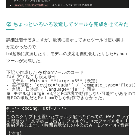
② ちょっといろいろ改造してツールを完成させてみた
詳細は若干省きますが、最初に提示してきたツールは使い勝手
が悪かったので、
bat起動に変換したり、モデルの決定を自動化したりしたPython
ツールが完成した。
下記が作成したPythonツールのコード
### 文字起こし設定条件
- モデル: Whisper **large-v3**（既定）
- 実行環境: `device="cuda"` / `compute_type="flo
- 言語: 日本語（`language="ja"`）固定
※ モデルはlarge-v3だとPC環境で動作しない可能性があ
自PCの環境だとMediumでしか動作できなかった。
# -*- coding: utf-8 -*-

"""

このスクリプトを置いたフォルダ配下のすべての WAV ファイル
同階層の「_文字起こし出力」フォルダに <元ファイル名>_transcr
集約保存します。(時間表示なしの本文のみ・1ファイル/音声)

【特徴】
