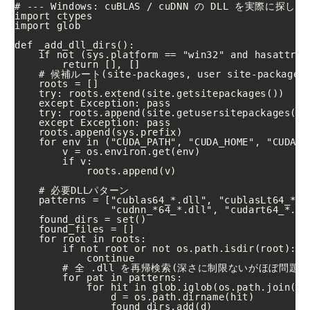
# --- Windows: cuBLAS / cuDNN の DLL を実際に
import ctypes

import glob

def _add_dll_dirs():

    if not (sys.platform == "win32" and hasattr(o
        return [], []

    # 候補ルート(site-packages, user site-packages, 
    roots = []

    try: roots.extend(site.getsitepackages())

    except Exception: pass

    try: roots.append(site.getusersitepackages())

    except Exception: pass

    roots.append(sys.prefix)

    for env in ("CUDA_PATH", "CUDA_HOME", "CUDA_P
        v = os.environ.get(env)

        if v:

            roots.append(v)

    # 必要DLLパターン

    patterns = ["cublas64_*.dll", "cublasLt64_*.d
                "cudnn_*64_*.dll", "cudart64_*.dll
    found_dirs = set()

    found_files = []

    for root in roots:

        if not root or not os.path.isdir(root):

            continue

        # 全 .dll を再帰検索(深さに制限ないがほぼ問題なし
        for pat in patterns:

            for hit in glob.iglob(os.path.join(ro
                d = os.path.dirname(hit)

                found_dirs.add(d)
