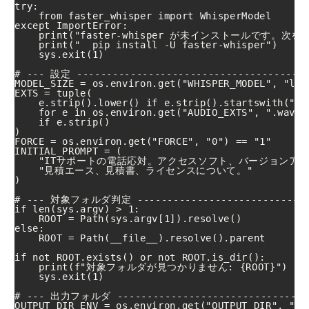
try:

    from faster_whisper import WhisperModel

except ImportError:

    print("faster-whisper が未インストールです。次
    print("  pip install -U faster-whisper")

    sys.exit(1)

# --- 設定 ----------------------------------------
MODEL_SIZE = os.environ.get("WHISPER_MODEL", "larg
EXTS = tuple(

    e.strip().lower() if e.strip().startswith("."
    for e in os.environ.get("AUDIO_EXTS", ".wav").
    if e.strip()

)

FORCE = os.environ.get("FORCE", "0") == "1"

INITIAL_PROMPT = (

    "ITサポートの電話応対。アクセスソフト、バージョンアップ
    "見積エース、見積書、ライセンスについて。"

)

# --- 対象フォルダ判定 -------------------------------
if len(sys.argv) > 1:

    ROOT = Path(sys.argv[1]).resolve()

else:

    ROOT = Path(__file__).resolve().parent

if not ROOT.exists() or not ROOT.is_dir():

    print(f"対象フォルダが見つかりません: {ROOT}")

    sys.exit(1)

# --- 出力フォルダ ----------------------------------
OUTPUT_DIR_ENV = os.environ.get("OUTPUT_DIR", "").