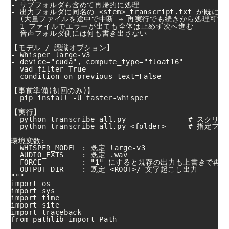
- サブフォルダも含めて再帰的に処理

- 出力フォルダに同名の <stem>_transcript.txt が既に
  (大量ファイルを途中で中断 → 再実行でも続きから処理可能)
- 1 ファイルでエラーが出ても全体は止めず次へ進む

- 音声フォルダ側には何も書き出さない

【モデル / 認識オプション】

- Whisper large-v3

- device="cuda", compute_type="float16"

- vad_filter=True

- condition_on_previous_text=False

【事前準備(初回のみ)】

  pip install -U faster-whisper

【実行】

  python transcribe_all.py              # 
  python transcribe_all.py <folder>     # 指
環境変数:

  WHISPER_MODEL : 既定 large-v3

  AUDIO_EXTS    : 既定 .wav

  FORCE         : "1" にすると既存の出力も上書きで再処
  OUTPUT_DIR    : 既定 <ROOT>/_文字起こし出力

"""

import os

import sys

import time

import site

import traceback

from pathlib import Path
