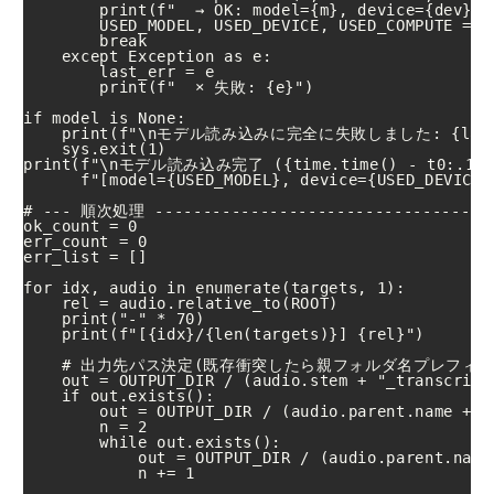
        print(f"  → OK: model={m}, device={dev}, 
        USED_MODEL, USED_DEVICE, USED_COMPUTE = m,
        break

    except Exception as e:

        last_err = e

        print(f"  × 失敗: {e}")

if model is None:

    print(f"\nモデル読み込みに完全に失敗しました: {last_
    sys.exit(1)

print(f"\nモデル読み込み完了 ({time.time() - t0:.1f}
      f"[model={USED_MODEL}, device={USED_DEVICE}
# --- 順次処理 -------------------------------------
ok_count = 0

err_count = 0

err_list = []

for idx, audio in enumerate(targets, 1):

    rel = audio.relative_to(ROOT)

    print("-" * 70)

    print(f"[{idx}/{len(targets)}] {rel}")

    # 出力先パス決定(既存衝突したら親フォルダ名プレフィック
    out = OUTPUT_DIR / (audio.stem + "_transcript.
    if out.exists():

        out = OUTPUT_DIR / (audio.parent.name + "
        n = 2

        while out.exists():

            out = OUTPUT_DIR / (audio.parent.name
            n += 1
