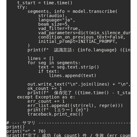
    t_start = time.time()

    try:

        segments, info = model.transcribe(

            str(audio),

            language="ja",

            beam_size=5,

            vad_filter=True,

            vad_parameters=dict(min_silence_durati
            condition_on_previous_text=False,

            initial_prompt=INITIAL_PROMPT,

        )

        print(f"  認識言語: {info.language} ({info.
        lines = []

        for seg in segments:

            text = seg.text.strip()

            if text:

                lines.append(text)

        out.write_text("\n".join(lines) + "\n", en
        ok_count += 1

        print(f"  保存完了 ({time.time() - t_start:
    except Exception as e:

        err_count += 1

        err_list.append((str(rel), repr(e)))

        print(f"  [エラー] {e}")

        traceback.print_exc()

# --- サマリ --------------------------------------
print()

print("=" * 70)

print(f"完了: 成功 {ok_count} 件 / 失敗 {err_count}