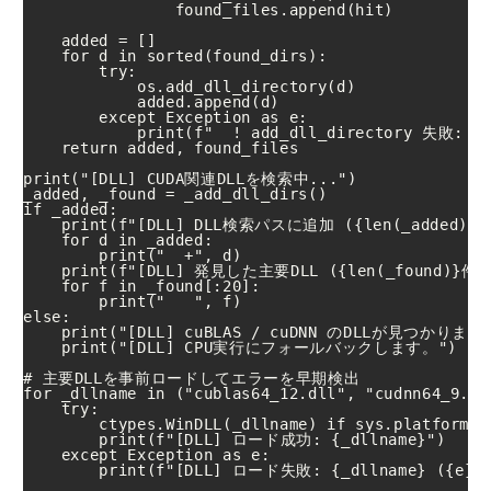
                found_files.append(hit)

    added = []

    for d in sorted(found_dirs):

        try:

            os.add_dll_directory(d)

            added.append(d)

        except Exception as e:

            print(f"  ! add_dll_directory 失敗: {d
    return added, found_files

print("[DLL] CUDA関連DLLを検索中...")

_added, _found = _add_dll_dirs()

if _added:

    print(f"[DLL] DLL検索パスに追加 ({len(_added)}件)
    for d in _added:

        print("  +", d)

    print(f"[DLL] 発見した主要DLL ({len(_found)}件):
    for f in _found[:20]:

        print("   ", f)

else:

    print("[DLL] cuBLAS / cuDNN のDLLが見つかりま
    print("[DLL] CPU実行にフォールバックします。")

# 主要DLLを事前ロードしてエラーを早期検出

for _dllname in ("cublas64_12.dll", "cudnn64_9.dll
    try:

        ctypes.WinDLL(_dllname) if sys.platform ==
        print(f"[DLL] ロード成功: {_dllname}")

    except Exception as e:

        print(f"[DLL] ロード失敗: {_dllname} ({e})"