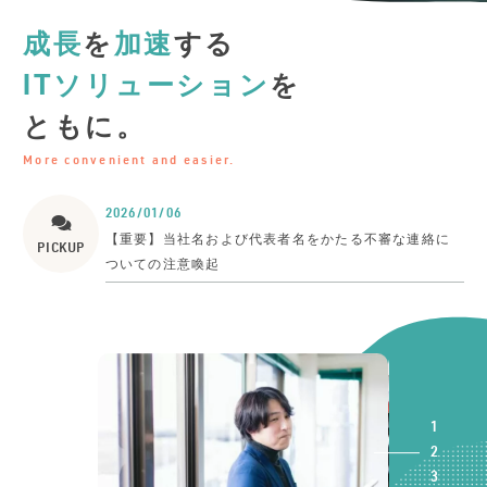
成長
を
加速
する
ITソリューション
を
ともに。
More convenient and easier.
2026/01/06
【重要】当社名および代表者名をかたる不審な連絡に
PICKUP
ついての注意喚起
1
2
3