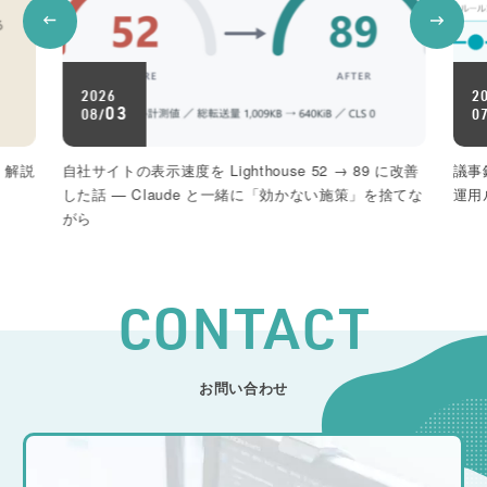
2026
2
31
07/
0
に改善
議事録はもう手で書かない｜AI自動化で先に決めたい
Io
捨てな
運用ルール
CONTACT
お問い合わせ