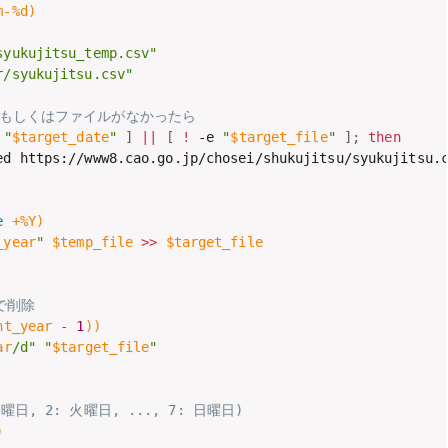
m-%d
)
syukujitsu_temp.csv"
r/syukujitsu.csv"
ド日もしくはファイルがなかったら
"
$target_date
"
]
||
[
!
 -e 
"
$target_file
"
]
;
then
ed https://www8.cao.go.jp/chosei/shukujitsu/syukujitsu.
e
 +%Y
)
_year
"
$temp_file
>>
$target_file
で削除
nt_year 
-
1
))
ar
/d"
"
$target_file
"
日, 2: 火曜日, ..., 7: 日曜日)
)