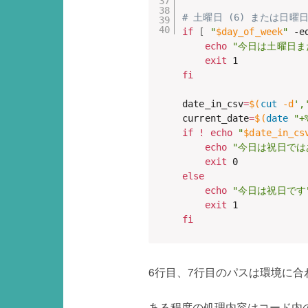
# 土曜日 (6) または日曜日 
if
[
"
$day_of_week
"
 -e
echo
"今日は土曜日ま
exit
fi
date_in_csv
=
$(
cut
 -d
',
current_date
=
$(
date
"+
if
!
echo
"
$date_in_cs
echo
"今日は祝日では
exit
else
echo
"今日は祝日です
exit
fi
6行目、7行目のパスは環境に
ある程度の処理内容はコード内