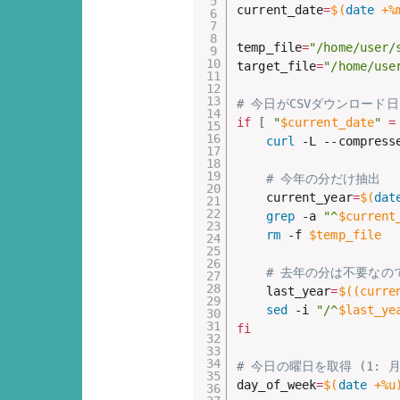
current_date
=
$(
date
 +%
temp_file
=
"/home/user/
target_file
=
"/home/use
# 今日がCSVダウンロー
if
[
"
$current_date
"
=
curl
 -L --compress
# 今年の分だけ抽出
    current_year
=
$(
dat
grep
 -a 
"^
$current
rm
 -f 
$temp_file
# 去年の分は不要なの
    last_year
=
$((
curre
sed
 -i 
"/^
$last_ye
fi
# 今日の曜日を取得 (1: 月曜
day_of_week
=
$(
date
 +%u