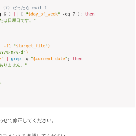
(7) だったら exit 1
q 6 
]
||
[
"
$day_of_week
"
 -eq 7 
]
;
then
たは日曜日です。"
'
 -f1 
"
$target_file
"
)
%Y/%-m/%-d"
)
v
"
|
grep
 -q 
"
$current_date
"
;
then
ありません。"
"
合わせて修正してください。
のコメントを参照してください。