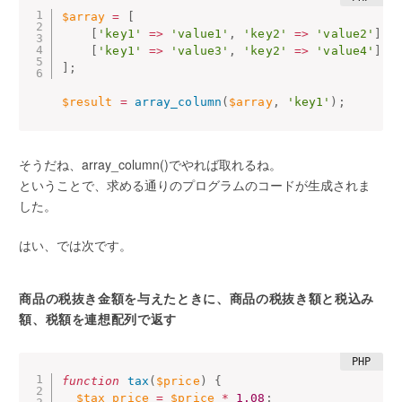
$array
=
[
[
'key1'
=
>
'value1'
,
'key2'
=
>
'value2'
]
,
[
'key1'
=
>
'value3'
,
'key2'
=
>
'value4'
]
,
]
;
$result
=
array_column
(
$array
,
'key1'
)
;
そうだね、array_column()でやれば取れるね。
ということで、求める通りのプログラムのコードが生成されま
した。
はい、では次です。
商品の税抜き金額を与えたときに、商品の税抜き額と税込み
額、税額を連想配列で返す
function
tax
(
$price
)
{
$tax_price
=
$price
*
1.08
;