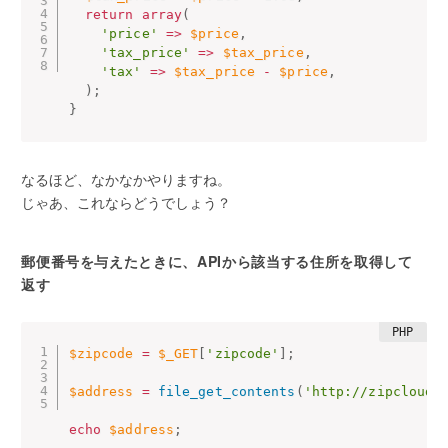
return
array
(
'price'
=
>
$price
,
'tax_price'
=
>
$tax_price
,
'tax'
=
>
$tax_price
-
$price
,
)
;
}
なるほど、なかなかやりますね。
じゃあ、これならどうでしょう？
郵便番号を与えたときに、APIから該当する住所を取得して
返す
$zipcode
=
$_GET
[
'zipcode'
]
;
$address
=
file_get_contents
(
'http://zipcloud.
echo
$address
;