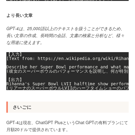
より長い文章
GPT-4は、25,000語以上のテキストを扱うことができるため、
長い文章の作成、長時間の会話、文書の検索と分析など、様々
な用途に使えます。
【入力】

[Text from: https://en.wikipedia.org/wiki/Rihanna]
Describe her Super Bowl performance and what made 
(彼女のスーパーボウルのパフォーマンスを説明し、何が特別だっ
【出力】

Rihanna's Super Bowl LVII halftime show performan
(リアーナのスーパーボウルLVIIのハーフタイムショーのパ
さいごに
GPT-4は現在、ChatGPT PlusというChat GPTの有料プランにて
月額20ドルで提供されています。