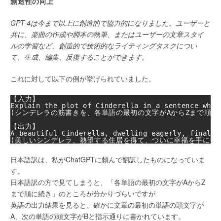
創造性の向上
GPT-4は今まで以上に創造的で協力的になりました。ユーザーと
共に、楽曲の作成や脚本の執筆、またはユーザーの文章スタイ
ルの学習など、創造的で技術的なライティングタスクについ
て、生成、編集、反復することができます。
これに対して以下の例が挙げられていました。
【入力】

Explain the plot of Cinderella in a sentence wher
(シンデレラの筋書きを、各単語の最初の文字がAからZまで順に
【出力】

A beautiful Cinderella, dwelling eagerly, finally
(美しいシンデレラ、熱望する住居を得て、ついに幸福を手にす
日本語訳は、私がChatGPTに頼んで翻訳したものになっていま
す。
日本語訳の方で見てしまうと、「各単語の最初の文字がAからZ
まで順に続き」のところが分かりづらいですが
英語の出力結果を見ると、確かに文章の最初の単語の頭文字が
A、次の単語の頭文字がBと指示通りに書かれています。