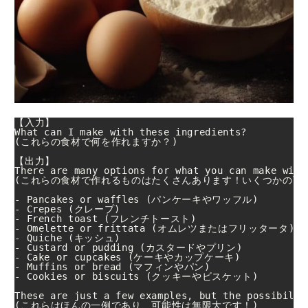
【入力】

What can I make with these ingredients?

(これらの食材で何を作れますか？)

【出力】

There are many options for what you can make with
(これらの食材で作れるものはたくさんあります！いくつかの可能
- Pancakes or waffles (パンケーキやワッフル)

- Crepes (クレープ)

- French toast (フレンチトースト)

- Omelette or frittata (オムレツまたはフリッタータ)

- Quiche (キッシュ)

- Custard or pudding (カスタードやプリン)

- Cake or cupcakes (ケーキやカップケーキ)

- Muffins or bread (マフィンやパン)

- Cookies or biscuits (クッキーやビスケット)

These are just a few examples, but the possibiliti
(これらはほんの一例であり、可能性は無限大です！)