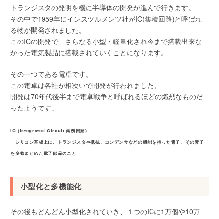
トランジスタの発明を機に半導体の開発が進んで行きます。
その中で1959年にインスツルメンツ社がIC(集積回路)と呼ばれ
る物が開発されました。
このICの開発で、さらなる小型・軽量化され今まで搭載出来な
かった電気製品に搭載されていくことになります。
その一つである電卓です。
この電卓は各社が相次いで開発が行われました。
開発は70年代後半まで電卓戦争と呼ばれるほどの熾烈なものだ
ったようです。
IC (Integrated Circuit 集積回路)
シリコン基板上に、トランジスタや抵抗、コンデンサなどの機能を持った素子、その素子
を多数まとめた電子部品のこと
小型化と多機能化
その後もどんどん小型化されていき、１つのICに1万個や10万