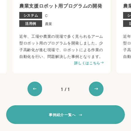
発
農業支援ロボット用プログラムの開発
システム
C
活用例
農業
ム
近年、工場や農業の現場で多く見られるアーム
少
型ロボット用のプログラムを開発しました。少
の
子高齢化が進む現場で、ロボットによる作業の
。
自動化を行い、問題解決した事例となります。
ら
詳しくはこちら
1
/
1
事例紹介一覧へ