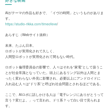
好きな映画
AIがテーマの作品も好きで、「イヴの時間」というものがありま
す。
https://studio-rikka.com/timeofeve
/
あらすじ（Webサイト抜粋）
未来、たぶん日本。
ロボットが実用化されて久しく、
人間型ロボットが実用化されて間もない時代。
ロボット倫理委員会の影響で、人々はそれを“家電”として扱うこ
とが社会常識となっていた。頭上にあるリング以外は人間とま
ったく変わらない外見に影響され、必要以上にアンドロイドに
入れ込む人々は“ドリ系”と呼ばれ社会問題とされるほどである。
ここで、AIロボに話しかける人は「電子レンジにありがとうって
言う？変だよ。」って言われ、ドリ系？って白い目で見られま
す。