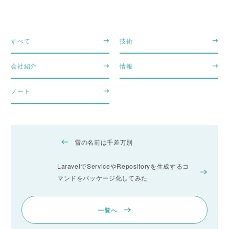
すべて
技術
会社紹介
情報
ノート
雪の名前は千差万別
LaravelでServiceやRepositoryを生成するコ
マンドをパッケージ化してみた
一覧へ