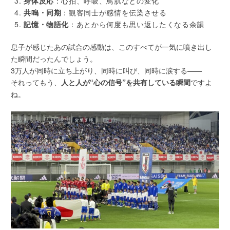
身体反応
：心拍、呼吸、鳥肌などの変化
共鳴・同期
：観客同士が感情を伝染させる
記憶・物語化
：あとから何度も思い返したくなる余韻
息子が感じたあの試合の感動は、このすべてが一気に噴き出し
た瞬間だったんでしょう。
3万人が同時に立ち上がり、同時に叫び、同時に涙する——
それってもう、
人と人が“心の信号”を共有している瞬間
ですよ
ね。