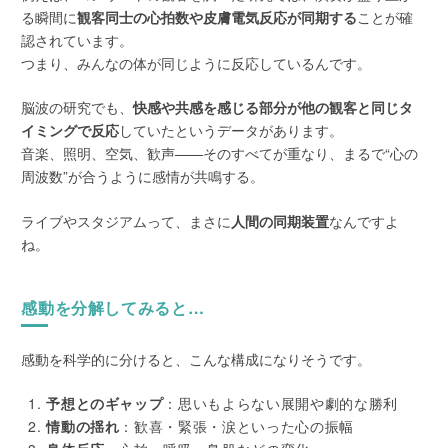
る瞬間に
観客同士の心拍数や皮膚電気反応が同期する
ことが確
認されています。
つまり、みんなの体が同じように反応しているんです。
脳波の研究でも、
快感や共感を感じる部分が他の観客と同じタ
イミングで反応
していたというデータがあります。
音楽、照明、空気、歓声——そのすべてが重なり、まるで“心の
周波数”が合うように感情が共鳴する。
ライブやスタジアムって、まさに
人間の同期装置
なんですよ
ね。
感動を分解してみると…
感動を科学的に分けると、こんな構成になりそうです。
予想とのギャップ
：思いもよらない展開や劇的な勝利
情動の揺れ
：歓喜・緊張・涙といった心の振幅