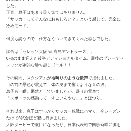
した。
正直、息子はあまり乗り気ではありません。
「サッカーってそんなにおもしろい？」という感じで、完全に
冷めモード。
何度も誘うので、仕方なくついてきてくれた感じでした。
試合は「セレッソ大阪 vs 鹿島アントラーズ」。
0−0のまま迎えた後半アディショナルタイム、最後のプレーでセ
レッソが劇的な勝ち越しゴール！！
その瞬間、スタジアムが
地鳴りのような歓声
で揺れました。
目の前の景色が震えて、体の奥まで響くような音の波。
息子も一瞬、呆然としていましたが、帰りの電車で
「スポーツの感動って、すごいんやな…」とぽつり。
それ以来、息子はすっかりサッカー観戦にハマり、今シーズン
だけで3試合ほど観に行きました。
大阪ダービーで涙目になったり、日本代表戦で国歌斉唱に胸を
打たれたり。