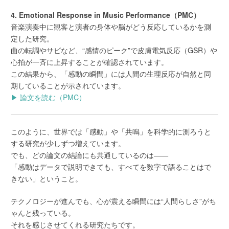
4. Emotional Response in Music Performance（PMC）
音楽演奏中に観客と演者の身体や脳がどう反応しているかを測
定した研究。
曲の転調やサビなど、“感情のピーク”で皮膚電気反応（GSR）や
心拍が一斉に上昇することが確認されています。
この結果から、「感動の瞬間」には人間の生理反応が自然と同
期していることが示されています。
▶ 論文を読む（PMC）
このように、世界では「感動」や「共鳴」を科学的に測ろうと
する研究が少しずつ増えています。
でも、どの論文の結論にも共通しているのは——
「感動はデータで説明できても、すべてを数字で語ることはで
きない」ということ。
テクノロジーが進んでも、心が震える瞬間には“人間らしさ”がち
ゃんと残っている。
それを感じさせてくれる研究たちです。