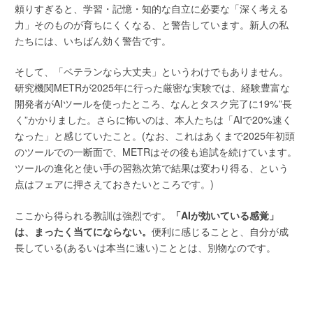
頼りすぎると、学習・記憶・知的な自立に必要な「深く考える
力」そのものが育ちにくくなる、と警告しています。新人の私
たちには、いちばん効く警告です。
そして、「ベテランなら大丈夫」というわけでもありません。
研究機関METRが2025年に行った厳密な実験では、経験豊富な
開発者がAIツールを使ったところ、なんとタスク完了に19%”長
く”かかりました。さらに怖いのは、本人たちは「AIで20%速く
なった」と感じていたこと。(なお、これはあくまで2025年初頭
のツールでの一断面で、METRはその後も追試を続けています。
ツールの進化と使い手の習熟次第で結果は変わり得る、という
点はフェアに押さえておきたいところです。)
ここから得られる教訓は強烈です。
「AIが効いている感覚」
は、まったく当てにならない。
便利に感じることと、自分が成
長している(あるいは本当に速い)こととは、別物なのです。