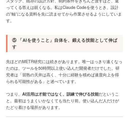
スタック、既存の設計方針、制約条件をきちんと渡すほど、返
ってくる答えは鋭くなる。私はClaude Codeを使うとき、設計
の”軸”になる資料を先に読ませてから作業させるようにしていま
す。
⑤ 「AIを使うこと」自体を、鍛える技能として伸ば
す
先ほどのMETR研究には続きがあります。唯一はっきり速くなっ
たのは、ツールを50時間以上使い込んだ開発者だけでした。研
究者は「習熟の天井は高く、十分に経験を積めば速度向上を得
られる可能性がある」と述べています。
つまり、
AI活用は才能ではなく、訓練で伸びる技能
だというこ
と。最初はうまくいかなくても当たり前。使い込んだ人だけが
たどり着ける場所があります。