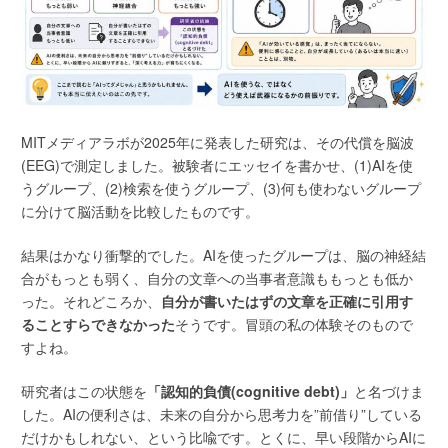
MITメディアラボが2025年に発表した研究は、その代償を脳波
(EEG)で測定しました。被験者にエッセイを書かせ、(1)AIを使
うグループ、(2)検索を使うグループ、(3)何も使わないグループ
に分けて脳活動を比較したものです。
結果はかなり衝撃的でした。AIを使ったグループは、脳の神経結
合がもっとも弱く、自分の文章への当事者意識ももっとも低か
った。それどころか、
自分が書いたはずの文章を正確に引用す
ることすらできなかった
そうです。冒頭の私の体験そのもので
すよね。
研究者はこの状態を
「認知的負債(cognitive debt)」
と名づけま
した。AIの便利さは、未来の自分から思考力を”前借り”している
だけかもしれない、という比喩です。とくに、早い段階からAIに