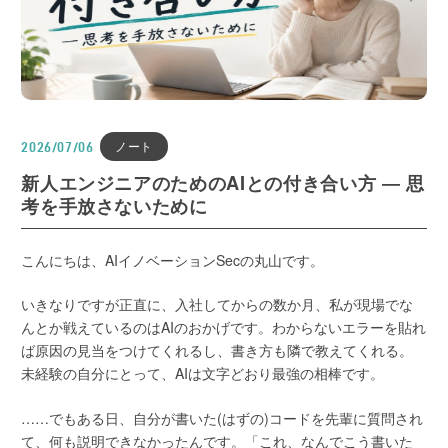
ノート
2026/07/06
新人エンジニアのためのAIとの付き合い方 ― 思
考を手放さないために
こんにちは、AIイノベーションSecの丸山です。
いきなりですが正直に、入社してからの数か月、私が現場でな
んとか戦えているのはAIのおかげです。わからないエラーを貼れ
ば原因の見当をつけてくれるし、書き方も隣で教えてくれる。
未経験の自分にとって、AIは文字どおり最強の相棒です。
……でもある日、自分が書いた(はずの)コードを先輩に質問され
て、何も説明できなかったんです。「これ、なんでこう書いた