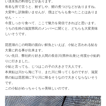
い淡水魚の料理などがあります。
有名な所で言うと、鮒ずしや、鯉の煮つけなどがありますね。
大変申し訳御座いませんが、僕はどちらも食べたことはありま
せん・・・・
今度しっかり食べて、ここで魅力を発信できればと思います。
うちの生粋の滋賀県民のメンバーに聞くと、どちらも大変美味
しいそうです。
琵琶湖のこの時期の面白い鮮魚といえば、小鮎と言われる鮎を
大量に釣る事が出来ます。
つい先日、弊社釣り好き人間の長谷川(県外出身)と何度か小鮎釣
りに行きました。
小鮎と言っても、じつはこの子の大きさで大人です。
本来鮎は川から海に下り、また川に帰ってくるのですが、滋賀
県の鮎は琵琶湖に下り川に帰るそうなので大きくならないそう
です。
この小鮎がめっちゃくちゃ美味しいのです。