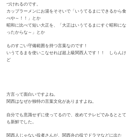
づけれるのです。
カップラーメンにお湯をそそいで「いうてるまにできるから食
べや～！！」とか
昭和に比べて短い大正を、「大正はいうてるまにすぐ昭和にな
ったからな～」とか
ものすごい守備範囲を持つ言葉なのです！
いうてるまを使いこなせれば超上級関西人です！！ しらんけ
ど
方言って面白いですよね。
関西はなぜか独特の言葉文化がありますよね。
自分でも意識せずに使ってるので、改めてテレビでみるととて
も新鮮でした。
関西人じゃない役者さんが、関西弁の役でドラマなどに出た