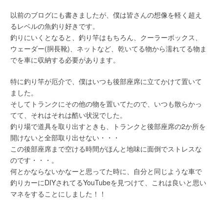
以前のブログにも書きましたが、僕は皆さんの想像を軽く超え
るレベルの魚釣り好きです。
釣りにいくとなると、釣り竿はもちろん、クーラーボックス、
ウェーダー(胴長靴)、ネットなど、乾いてる物から濡れてる物ま
でを車に収納する必要があります。
特に釣り竿が厄介で、僕はいつも後部座席に立てかけて置いて
ました。
そしてトランクにその他の物を置いてたので、いつも散らかっ
てて、それはそれは酷い状況でした。
釣り場で道具を取り出すときも、トランクと後部座席の2か所を
開けないと全部取り出せない・・・
この後部座席まで空ける時間がほんと地味に面倒でストレスな
のです・・・。
何とかならないかなーと思ってた時に、自分と同じような車で
釣りカーにDIYされてるYouTubeを見つけて、これは良いと思い
マネをすることにしました！！