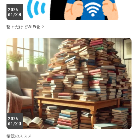
2025
28
01/
繋ぐだけでWiFi化？
2025
20
01/
積読のススメ