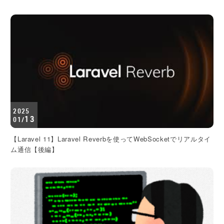
2025
13
01/
【Laravel 11】Laravel Reverbを使ってWebSocketでリアルタイ
ム通信【後編】