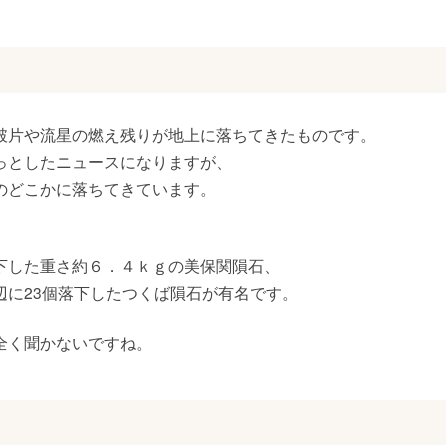
破片や流星の燃え残りが地上に落ちてきたものです。
っとしたニュースになりますが、
のどこかに落ちてきています。
下した重さ約６．４ｋｇの美保関隕石、
辺に23個落下したつくば隕石が有名です。
全く聞かないですね。