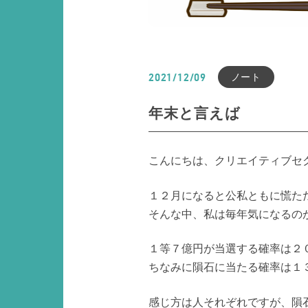
ノート
2021/12/09
年末と言えば
こんにちは、クリエイティブセ
１２月になると公私ともに慌た
そんな中、私は毎年気になるの
１等７億円が当選する確率は２
ちなみに隕石に当たる確率は１
感じ方は人それぞれですが、隕