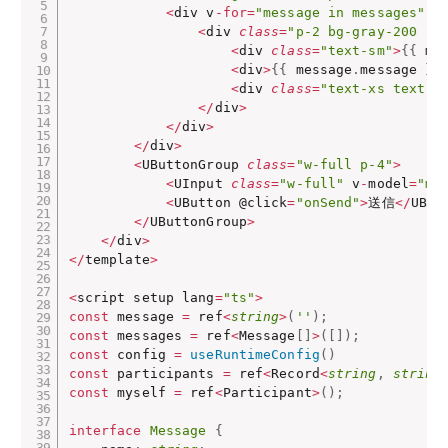
<
div v
-
for
=
"message in messages"
:
<
div 
class
=
"p-2 bg-gray-200 ro
<
div 
class
=
"text-sm"
>
{
{
 me
<
div
>
{
{
 message
.
message 
}
}
<
div 
class
=
"text-xs text-r
<
/
div
>
<
/
div
>
<
/
div
>
<
UButtonGroup 
class
=
"w-full p-4"
>
<
UInput 
class
=
"w-full"
 v
-
model
=
"me
<
UButton @click
=
"onSend"
>
送信
<
/
UBut
<
/
UButtonGroup
>
<
/
div
>
<
/
template
>
<
script setup lang
=
"ts"
>
const
 message 
=
 ref
<
string
>
(
''
)
;
const
 messages 
=
 ref
<
Message
[
]
>
(
[
]
)
;
const
 config 
=
useRuntimeConfig
(
)
const
 participants 
=
 ref
<
Record
<
string
,
string
const
 myself 
=
 ref
<
Participant
>
(
)
;
interface
Message
{