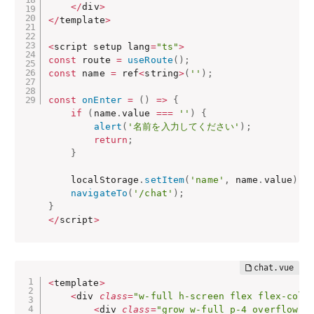
<
/
div
>
<
/
template
>
<
script setup lang
=
"ts"
>
const
 route 
=
useRoute
(
)
;
const
 name 
=
 ref
<
string
>
(
''
)
;
const
onEnter
=
(
)
=>
{
if
(
name
.
value 
===
''
)
{
alert
(
'名前を入力してください'
)
;
return
;
}
    localStorage
.
setItem
(
'name'
,
 name
.
value
)
;
navigateTo
(
'/chat'
)
;
}
<
/
script
>
<
template
>
<
div 
class
=
"w-full h-screen flex flex-col 
<
div 
class
=
"grow w-full p-4 overflow-s