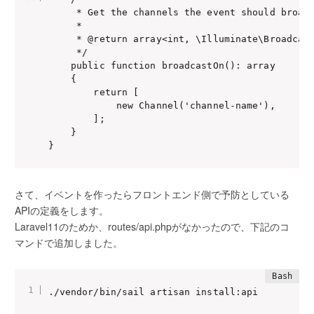
     * Get the channels the event should broadc
     *

     * @return array<int, \Illuminate\Broadcast
     */

    public function broadcastOn(): array

    {

        return [

            new Channel('channel-name'),

        ];

    }

さて、イベントを作ったらフロントエンド側で予防としている
APIの定義をします。
Laravel11のためか、routes/api.phpがなかったので、下記のコ
マンドで追加しました。
./vendor/bin/sail artisan install:api