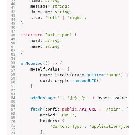
    name
:
string
;
    message
:
string
;
    datetime
:
string
;
    side
:
'left'
|
'right'
;
}
interface
Participant
{
    uuid
:
string
;
    name
:
string
;
}
onMounted
(
(
)
=>
{
    myself
.
value 
=
{
        name
:
 localStorage
.
getItem
(
'name'
)
?
?
        uuid
:
 crypto
.
randomUUID
(
)
}
addMessage
(
''
,
'ようこそ '
+
 myself
.
value
.
na
fetch
(
config
.
public
.
API_URL
+
'/join'
,
{
        method
:
'POST'
,
        headers
:
{
'Content-Type'
:
'application/json'
}
,