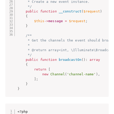
     * Create a new event instance.

     */
public
function
__construct
(
$request
)
{
$this
-
>
message
=
$request
;
}
/**

     * Get the channels the event should broadc
     *

     * @return array<int, \Illuminate\Broadcast
     */
public
function
broadcastOn
(
)
:
array
{
return
[
new
Channel
(
'channel-name'
)
,
]
;
}
}
<?php
