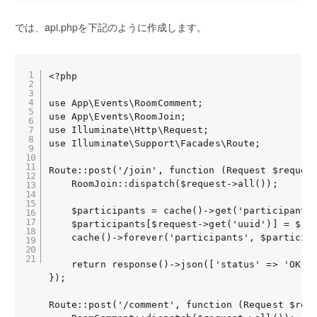
では、api.phpを下記のように作成します。
<?php

use App\Events\RoomComment;

use App\Events\RoomJoin;

use Illuminate\Http\Request;

use Illuminate\Support\Facades\Route;

Route::post('/join', function (Request $request
    RoomJoin::dispatch($request->all());

    $participants = cache()->get('participants'
    $participants[$request->get('uuid')] = $req
    cache()->forever('participants', $participa
    return response()->json(['status' => 'OK', 
});

Route::post('/comment', function (Request $requ