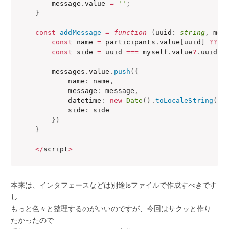
    message
.
value 
=
''
;
}
const
addMessage
=
function
(
uuid
:
string
,
 mes
const
 name 
=
 participants
.
value
[
uuid
]
?
?
'
const
 side 
=
 uuid 
===
 myself
.
value
?
.
uuid 
?
    messages
.
value
.
push
(
{
        name
:
 name
,
        message
:
 message
,
        datetime
:
new
Date
(
)
.
toLocaleString
(
)
,
        side
:
 side

}
)
}
<
/
script
>
本来は、インタフェースなどは別途tsファイルで作成すべきです
し
もっと色々と整理するのがいいのですが、今回はサクッと作り
たかったので