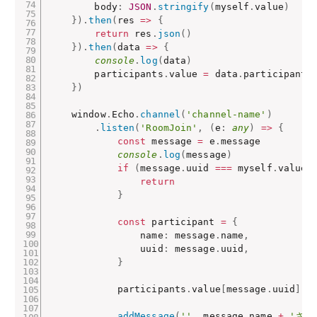
        body
:
JSON
.
stringify
(
myself
.
value
)
}
)
.
then
(
res
=>
{
return
 res
.
json
(
)
}
)
.
then
(
data
=>
{
console
.
log
(
data
)
        participants
.
value 
=
 data
.
participants

}
)
    window
.
Echo
.
channel
(
'channel-name'
)
.
listen
(
'RoomJoin'
,
(
e
:
any
)
=>
{
const
 message 
=
 e
.
message

console
.
log
(
message
)
if
(
message
.
uuid 
===
 myself
.
value
?
return
}
const
 participant 
=
{
                name
:
 message
.
name
,
                uuid
:
 message
.
uuid
,
}
            participants
.
value
[
message
.
uuid
]
=
addMessage
(
''
,
 message
.
name 
+
'さん