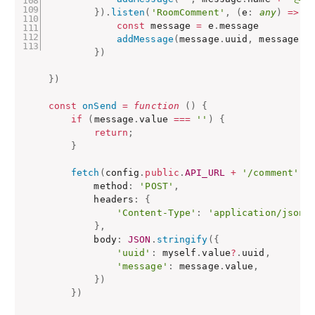
}
)
.
listen
(
'RoomComment'
,
(
e
:
any
)
=>
{
const
 message 
=
 e
.
message

addMessage
(
message
.
uuid
,
 message
.
m
}
)
}
)
const
onSend
=
function
(
)
{
if
(
message
.
value 
===
''
)
{
return
;
}
fetch
(
config
.
public
.
API_URL
+
'/comment'
,
        method
:
'POST'
,
        headers
:
{
'Content-Type'
:
'application/json'
}
,
        body
:
JSON
.
stringify
(
{
'uuid'
:
 myself
.
value
?
.
uuid
,
'message'
:
 message
.
value
,
}
)
}
)