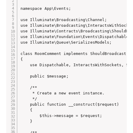
namespace App\Events;

use Illuminate\Broadcasting\Channel;

use Illuminate\Broadcasting\InteractsWithSocket
use Illuminate\Contracts\Broadcasting\ShouldBro
use Illuminate\Foundation\Events\Dispatchable;

use Illuminate\Queue\SerializesModels;

class RoomComment implements ShouldBroadcast

{

    use Dispatchable, InteractsWithSockets, Ser
    public $message;

    /**

     * Create a new event instance.

     */

    public function __construct($request)

    {

        $this->message = $request;

    }

    /**
