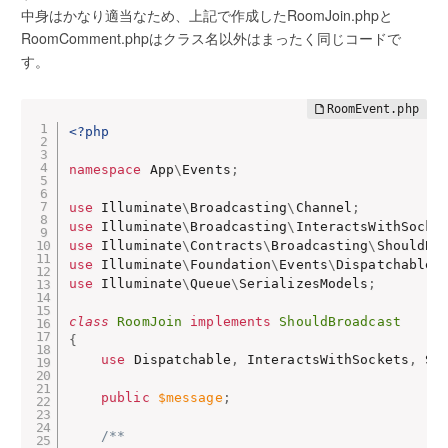
中身はかなり適当なため、上記で作成したRoomJoin.phpと
RoomComment.phpはクラス名以外はまったく同じコードで
す。
<?php
namespace
App
\
Events
;
use
Illuminate
\
Broadcasting
\
Channel
;
use
Illuminate
\
Broadcasting
\
InteractsWithSocke
use
Illuminate
\
Contracts
\
Broadcasting
\
ShouldBr
use
Illuminate
\
Foundation
\
Events
\
Dispatchable
;
use
Illuminate
\
Queue
\
SerializesModels
;
class
RoomJoin
implements
ShouldBroadcast
{
use
Dispatchable
,
 InteractsWithSockets
,
 Se
public
$message
;
/**
