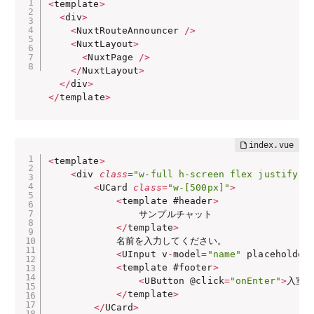
<
template
>
<
div
>
<
NuxtRouteAnnouncer 
/
>
<
NuxtLayout
>
<
NuxtPage 
/
>
<
/
NuxtLayout
>
<
/
div
>
<
/
template
>
<
template
>
<
div 
class
=
"w-full h-screen flex justify-c
<
UCard 
class
=
"w-[500px]"
>
<
template #header
>
                サンプルチャット

<
/
template
>
            名前を入力してください。

<
UInput v
-
model
=
"name"
 placeholder
<
template #footer
>
<
UButton @click
=
"onEnter"
>
入室
<
<
/
template
>
<
/
UCard
>