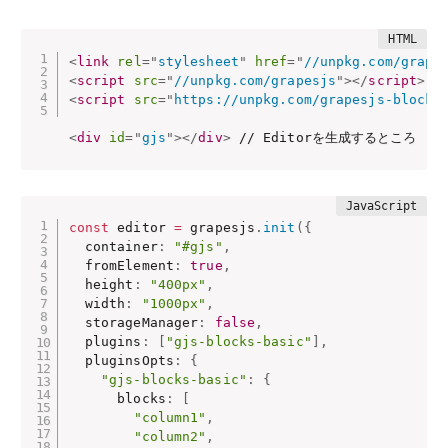
<
link
rel
=
"
stylesheet
"
href
=
"
//unpkg.com/grape
<
script
src
=
"
//unpkg.com/grapesjs
"
>
</
script
>
<
script
src
=
"
https://unpkg.com/grapesjs-blocks
<
div
id
=
"
gjs
"
>
</
div
>
 // Editorを生成するところ
const
 editor 
=
 grapesjs
.
init
(
{
  container
:
"#gjs"
,
  fromElement
:
true
,
  height
:
"400px"
,
  width
:
"1000px"
,
  storageManager
:
false
,
  plugins
:
[
"gjs-blocks-basic"
]
,
  pluginsOpts
:
{
"gjs-blocks-basic"
:
{
      blocks
:
[
"column1"
,
"column2"
,