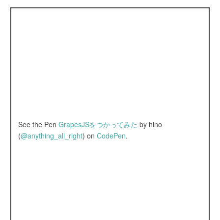
See the Pen
GrapesJSをつかってみた
by hino
(
@anything_all_right
) on
CodePen
.