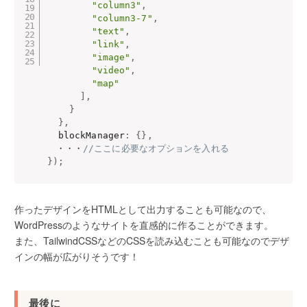
"column3"
,
"column3-7"
,
"text"
,
"link"
,
"image"
,
"video"
,
"map"
]
,
}
}
,
  blockManager
:
{
}
,
　・・・
//ここに必要なオプションを入れる
}
)
;
作ったデザインをHTMLとして出力することも可能なので、
WordPressのようなサイトを直感的に作ることができます。
また、TailwindCSSなどのCSSを読み込むことも可能なのでデザ
インの幅が広がりそうです！
最後に