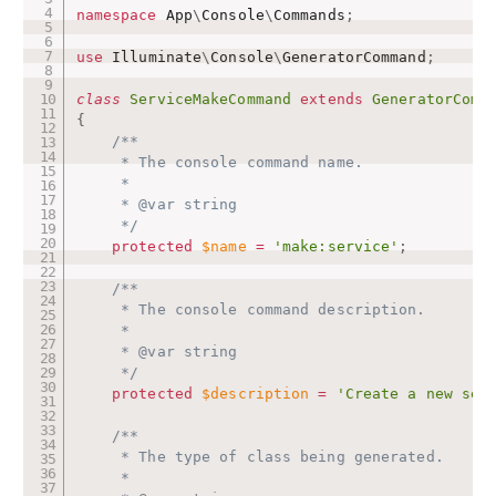
namespace
App
\
Console
\
Commands
;
use
Illuminate
\
Console
\
GeneratorCommand
;
class
ServiceMakeCommand
extends
GeneratorComm
{
/**

     * The console command name.

     *

     * @var string

     */
protected
$name
=
'make:service'
;
/**

     * The console command description.

     *

     * @var string

     */
protected
$description
=
'Create a new ser
/**

     * The type of class being generated.

     *
