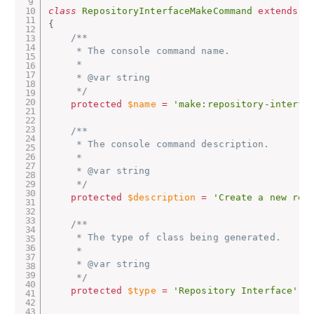
class
RepositoryInterfaceMakeCommand
extends
G
{
/**

     * The console command name.

     *

     * @var string

     */
protected
$name
=
'make:repository-interfa
/**

     * The console command description.

     *

     * @var string

     */
protected
$description
=
'Create a new rep
/**

     * The type of class being generated.

     *

     * @var string

     */
protected
$type
=
'Repository Interface'
;