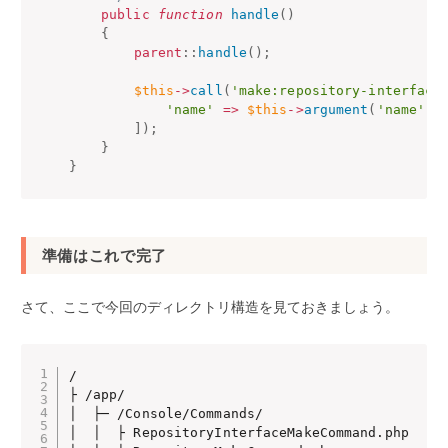
public
function
handle
(
)
{
parent
:
:
handle
(
)
;
$this
-
>
call
(
'make:repository-interface
'name'
=
>
$this
-
>
argument
(
'name'
)
]
)
;
}
}
準備はこれで完了
さて、ここで今回のディレクトリ構造を見ておきましょう。
/

├ /app/

│  ├─ /Console/Commands/

│  │  ├ RepositoryInterfaceMakeCommand.php
