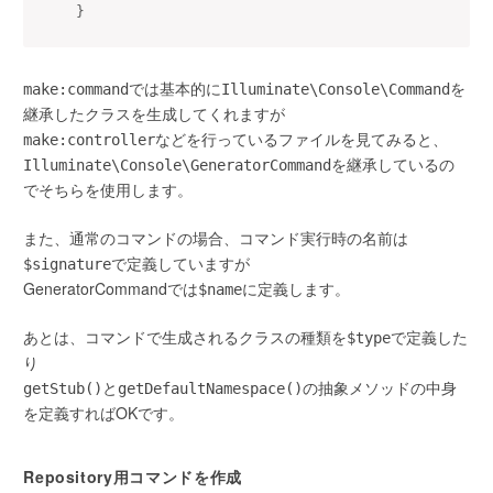
}
では基本的に
を
make:command
Illuminate\Console\Command
継承したクラスを生成してくれますが
などを行っているファイルを見てみると、
make:controller
を継承しているの
Illuminate\Console\GeneratorCommand
でそちらを使用します。
また、通常のコマンドの場合、コマンド実行時の名前は
で定義していますが
$signature
GeneratorCommandでは
に定義します。
$name
あとは、コマンドで生成されるクラスの種類を
で定義した
$type
り
と
の抽象メソッドの中身
getStub()
getDefaultNamespace()
を定義すればOKです。
Repository用コマンドを作成