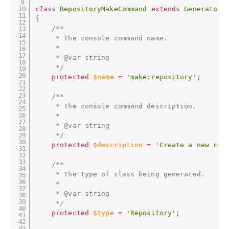
class
RepositoryMakeCommand
extends
GeneratorC
{
/**

     * The console command name.

     *

     * @var string

     */
protected
$name
=
'make:repository'
;
/**

     * The console command description.

     *

     * @var string

     */
protected
$description
=
'Create a new rep
/**

     * The type of class being generated.

     *

     * @var string

     */
protected
$type
=
'Repository'
;