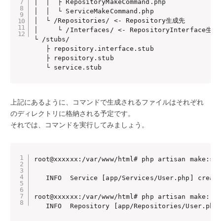
│  │  ├ RepositoryMakeCommand.php

│  │  └ ServiceMakeCommand.php

│  └ /Repositories/ <- Repository生成先

│     └ /Interfaces/ <- RepositoryInterface生成
└ /stubs/

   ├ repository.interface.stub

   ├ repository.stub

   └ service.stub
上記にあるように、コマンドで生成されるファイルはそれぞれ
のディレクトリに格納される予定です。
それでは、コマンドを実行してみましょう。
root@xxxxxx:/var/www/html# php artisan make:ser
   INFO  Service [app/Services/User.php] create
root@xxxxxx:/var/www/html# php artisan make:rep
   INFO  Repository [app/Repositories/User.php]