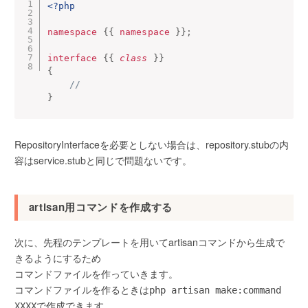
<?php
namespace
{
{
namespace
}
}
;
interface
{
{
class
}
}
{
//
}
RepositoryInterfaceを必要としない場合は、repository.stubの内
容はservice.stubと同じで問題ないです。
artisan用コマンドを作成する
次に、先程のテンプレートを用いてartisanコマンドから生成で
きるようにするため
コマンドファイルを作っていきます。
コマンドファイルを作るときは
php artisan make:command
で作成できます。
XXXX