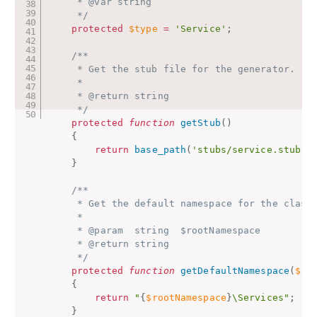
     * @var string

     */
protected
$type
=
'Service'
;
/**

     * Get the stub file for the generator.

     *

     * @return string

     */
protected
function
getStub
(
)
{
return
base_path
(
'stubs/service.stub'
)
}
/**

     * Get the default namespace for the class.
     *

     * @param  string  $rootNamespace

     * @return string

     */
protected
function
getDefaultNamespace
(
$ro
{
return
"
{
$rootNamespace
}
\Services"
;
}