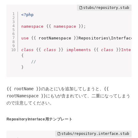
<?php
namespace
{
{
namespace
}
}
;
use
{
{
 rootNamespace 
}
}
Repositories\
Interfaces
class
{
{
class
}
}
implements
{
{
class
}
}
Interf
{
//
}
のあとに
を追加してしまうと、
{{ rootName }}
\
{{
にも
が含まれていて、二重になってしまう
rootNamespace }}
\
ので注意してください。
RepositoryInterface用テンプレート