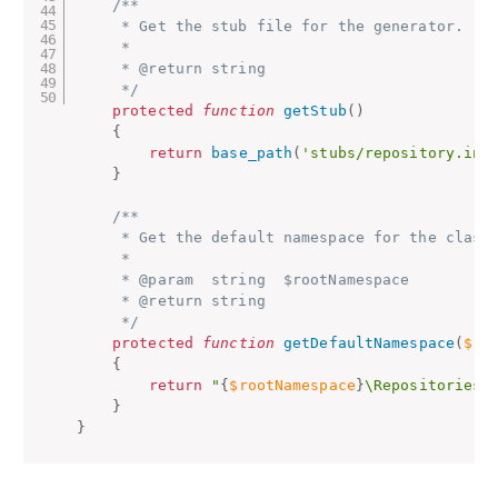
/**

     * Get the stub file for the generator.

     *

     * @return string

     */
protected
function
getStub
(
)
{
return
base_path
(
'stubs/repository.int
}
/**

     * Get the default namespace for the class.
     *

     * @param  string  $rootNamespace

     * @return string

     */
protected
function
getDefaultNamespace
(
$ro
{
return
"
{
$rootNamespace
}
\Repositories\
}
}