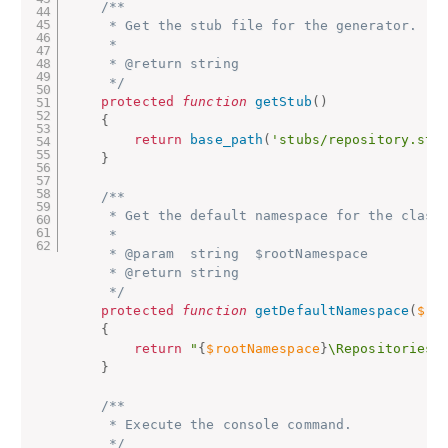
/**

     * Get the stub file for the generator.

     *

     * @return string

     */
protected
function
getStub
(
)
{
return
base_path
(
'stubs/repository.stu
}
/**

     * Get the default namespace for the class.
     *

     * @param  string  $rootNamespace

     * @return string

     */
protected
function
getDefaultNamespace
(
$ro
{
return
"
{
$rootNamespace
}
\Repositories"
}
/**

     * Execute the console command.

     */