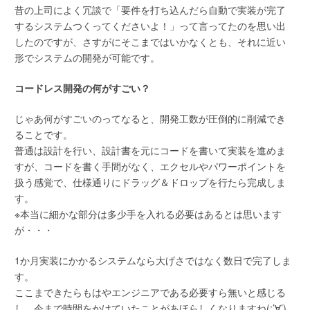
昔の上司によく冗談で「要件を打ち込んだら自動で実装が完了
するシステムつくってくださいよ！」って言ってたのを思い出
したのですが、さすがにそこまではいかなくとも、それに近い
形でシステムの開発が可能です。
コードレス開発の何がすごい？
じゃあ何がすごいのってなると、開発工数が圧倒的に削減でき
ることです。
普通は設計を行い、設計書を元にコードを書いて実装を進めま
すが、コードを書く手間がなく、エクセルやパワーポイントを
扱う感覚で、仕様通りにドラッグ＆ドロップを行たら完成しま
す。
※本当に細かな部分は多少手を入れる必要はあるとは思います
が・・・
1か月実装にかかるシステムなら大げさではなく数日で完了しま
す。
ここまできたらもはやエンジニアである必要すら無いと感じる
し、今まで時間をかけていたことがあほらしくなりますね(;’∀’)