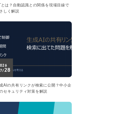
oTとは？自動認識との関係を現場目線で
さしく解説
026
28
7/
成AIの共有リンクが検索に公開？中小企
のセキュリティ対策を解説