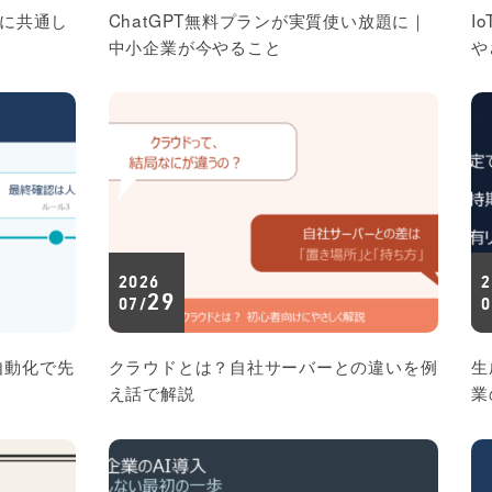
社に共通し
ChatGPT無料プランが実質使い放題に｜
I
中小企業が今やること
や
2026
2
29
07/
0
自動化で先
クラウドとは？自社サーバーとの違いを例
生
え話で解説
業