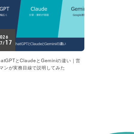
026
17
7/
hatGPTとClaudeとGeminiの違い｜営
マンが実務目線で説明してみた