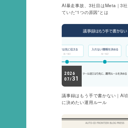
AI暴走事故、3社目はMeta｜3
ていた“1つの原因”とは
2026
31
07/
議事録はもう手で書かない｜AI
に決めたい運用ルール