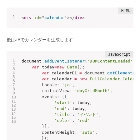
<
div
id
=
"
calendar
"
>
</
div
>
後はJSでカレンダーを生成します！
document
.
addEventListener
(
'DOMContentLoaded'
,
var
 today
=
new
Date
(
)
;
var
 calendarE1 
=
 document
.
getElementBy
var
 calendar 
=
new
FullCalendar
.
Calend
        locale
:
'ja'
,
        initialView
:
'dayGridMonth'
,
        events
:
[
{
'start'
:
 today
,
'end'
:
 today
,
'title'
:
'イベント'
,
'color'
:
'red'
}
]
,
        contentHeight
:
'auto'
,
}
)
;