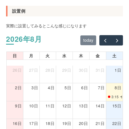
設置例
実際に設置してみるとこんな感じになります
2026年8月
today
日
月
火
水
木
金
土
26日
27日
28日
29日
30日
31日
1日
2日
3日
4日
5日
6日
7日
8日
イベ
3:15
9日
10日
11日
12日
13日
14日
15日
16日
17日
18日
19日
20日
21日
22日