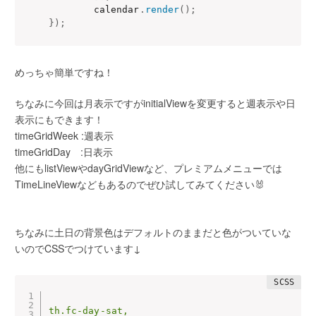
		calendar
.
render
(
)
;
}
)
;
めっちゃ簡単ですね！
ちなみに今回は月表示ですがinitialViewを変更すると週表示や日
表示にもできます！
timeGridWeek :週表示
timeGridDay :日表示
他にもlistViewやdayGridViewなど、プレミアムメニューでは
TimeLineViewなどもあるのでぜひ試してみてください🐰
ちなみに土日の背景色はデフォルトのままだと色がついていな
いのでCSSでつけています↓
th.fc-day-sat,
