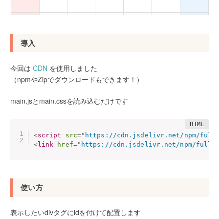
23日
24日
25日
26日
27日
28日
29日
導入
30日
31日
1日
2日
3日
4日
5日
今回は
CDN
を使用しました
（npmやZipでダウンロードもできます！）
main.jsとmain.cssを読み込むだけです
<
script
src
=
"
https://cdn.jsdelivr.net/npm/full
<
link
href
=
"
https://cdn.jsdelivr.net/npm/fullc
使い方
表示したいdivタグにidを付けて配置します