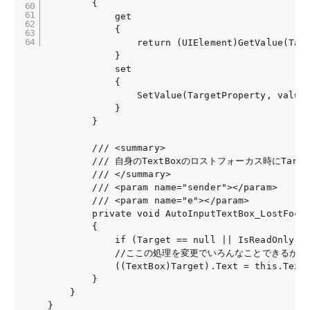
        {

            get

            {

                return (UIElement)GetValue(Targ
            }

            set

            {

                SetValue(TargetProperty, value)
            }

        }

        /// <summary>

        /// 自身のTextBoxのロストフォーカス時にTarge
        /// </summary>

        /// <param name="sender"></param>

        /// <param name="e"></param>

        private void AutoInputTextBox_LostFocus
        {

            if (Target == null || IsReadOnly) r
            //ここの処理を変更でいろんなことできるかも

            ((TextBox)Target).Text = this.Text;
        }

    }
