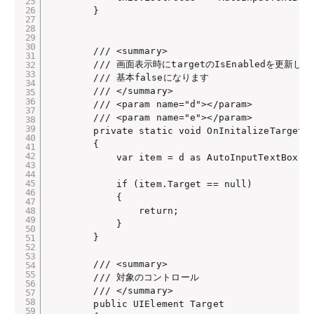
        }

        /// <summary>

        /// 画面表示時にtargetのIsEnabledを更新しま
        /// 基本falseになります

        /// </summary>

        /// <param name="d"></param>

        /// <param name="e"></param>

        private static void OnInitalizeTargetDa
        {

            var item = d as AutoInputTextBox;

            if (item.Target == null)

            {

                return;

            }

        }

        /// <summary>

        /// 対象のコントロール

        /// </summary>

        public UIElement Target
