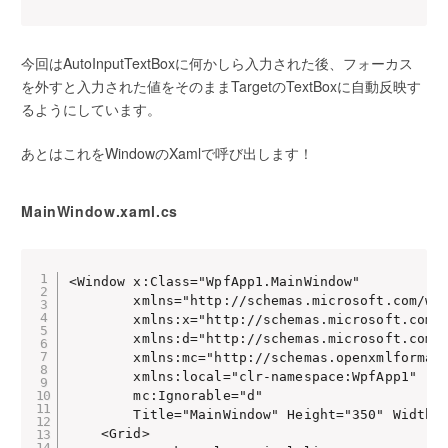
今回はAutoInputTextBoxに何かしら入力された後、フォーカス
を外すと入力された値をそのままTargetのTextBoxに自動反映す
るようにしています。
あとはこれをWindowのXamlで呼び出します！
MainWindow.xaml.cs
<Window x:Class="WpfApp1.MainWindow"

        xmlns="http://schemas.microsoft.com/win
        xmlns:x="http://schemas.microsoft.com/w
        xmlns:d="http://schemas.microsoft.com/e
        xmlns:mc="http://schemas.openxmlformats
        xmlns:local="clr-namespace:WpfApp1"

        mc:Ignorable="d"

        Title="MainWindow" Height="350" Width="
    <Grid>
