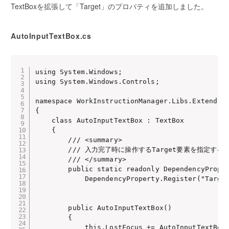
TextBoxを拡張して「Target」のプロパティを追加しました。
AutoInputTextBox.cs
using System.Windows;

using System.Windows.Controls;

namespace WorkInstructionManager.Libs.Extend.Sy
{

    class AutoInputTextBox : TextBox

    {

        /// <summary>

        /// 入力完了時に操作するTarget要素を指定する
        /// </summary>

        public static readonly DependencyProper
            DependencyProperty.Register("Target
        public AutoInputTextBox()

        {

            this.LostFocus += AutoInputTextBox_