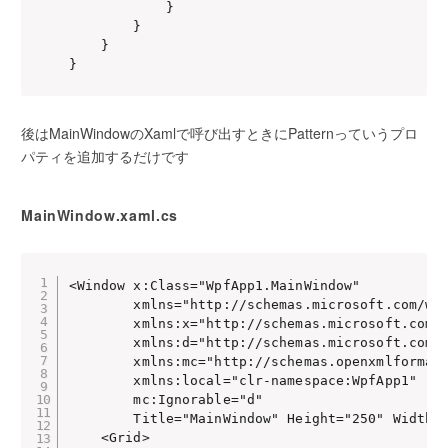
            }

        }

    }

後はMainWindowのXamlで呼び出すときにPatternっていうプロ
パティを追加するだけです
MainWindow.xaml.cs
<Window x:Class="WpfApp1.MainWindow"

        xmlns="http://schemas.microsoft.com/win
        xmlns:x="http://schemas.microsoft.com/w
        xmlns:d="http://schemas.microsoft.com/e
        xmlns:mc="http://schemas.openxmlformats
        xmlns:local="clr-namespace:WpfApp1"

        mc:Ignorable="d"

        Title="MainWindow" Height="250" Width="
    <Grid>
