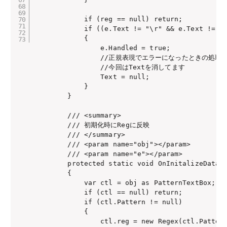
            if (reg == null) return;

            if ((e.Text != "\r" && e.Text != "\
            {

                e.Handled = true;

                //正規表現でエラーになったときの処理

                //今回はTextを消してます

                Text = null;

            }

        }

        /// <summary>

        /// 初期化時にRegに反映

        /// </summary>

        /// <param name="obj"></param>

        /// <param name="e"></param>

        protected static void OnInitalizeData(D
        {

            var ctl = obj as PatternTextBox;

            if (ctl == null) return;

            if (ctl.Pattern != null)

            {

                ctl.reg = new Regex(ctl.Pattern