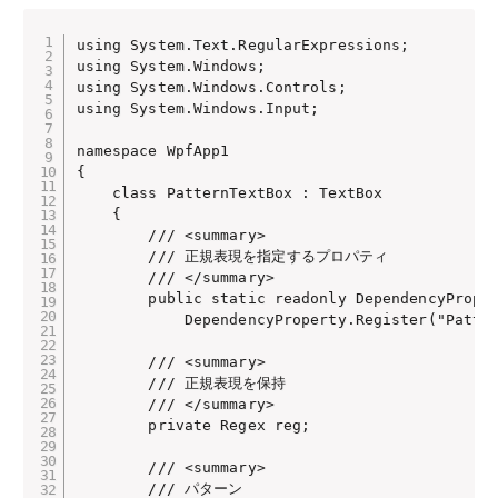
using System.Text.RegularExpressions;

using System.Windows;

using System.Windows.Controls;

using System.Windows.Input;

namespace WpfApp1

{

    class PatternTextBox : TextBox

    {

        /// <summary>

        /// 正規表現を指定するプロパティ

        /// </summary>

        public static readonly DependencyProper
            DependencyProperty.Register("Patter
        /// <summary>

        /// 正規表現を保持

        /// </summary>

        private Regex reg;

        /// <summary>

        /// パターン
