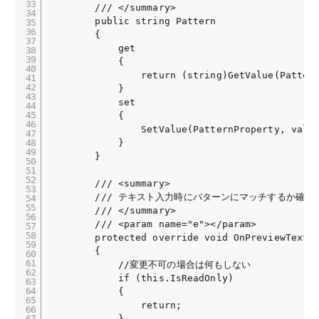
        /// </summary>

        public string Pattern

        {

            get

            {

                return (string)GetValue(Pattern
            }

            set

            {

                SetValue(PatternProperty, value
            }

        }

        /// <summary>

        /// テキスト入力時にパターンにマッチするか確認

        /// </summary>

        /// <param name="e"></param>

        protected override void OnPreviewTextIn
        {

            //変更不可の場合は何もしない

            if (this.IsReadOnly)

            {

                return;

            }
